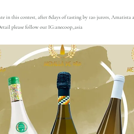
te in this contest, after 8days of tasting by 120 jurors, Amatist
tail please follow our IG:anecoop_asia